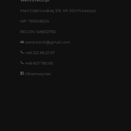
Wentotech.pl
Marii Dąbrowskiej 3/6, 06-300 Przasnysz
NIP: 7611508234
REGON: 146832760
wentotech@gmail.com
+48 222 66 22 97
+48 607 785 611
Obserwuj nas