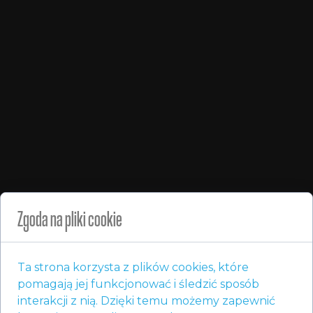
Zgoda na pliki cookie
Ta strona korzysta z plików cookies, które
Obsługujemy instalacje / montaż
pomagają jej funkcjonować i śledzić sposób
oraz sprzedaż pomp ciepła w
interakcji z nią. Dzięki temu możemy zapewnić
miastach: