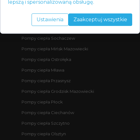
lepszą i spersonalizowaną obsługę.
Pompy ciepła Warszawa
Ustawienia
Zaakceptuj wszystkie
Pompy ciepła Płońsk
Pompy ciepła Sochaczew
Pompy ciepła Mińsk Mazowiecki
Pompy ciepła Ostrołęka
Pompy ciepła Mława
Pompy ciepła Przasnysz
Pompy ciepła Grodzisk Mazowiecki
Pompy ciepła Płock
Pompy ciepła Ciechanów
Pompy ciepła Szczytno
Pompy ciepła Olsztyn