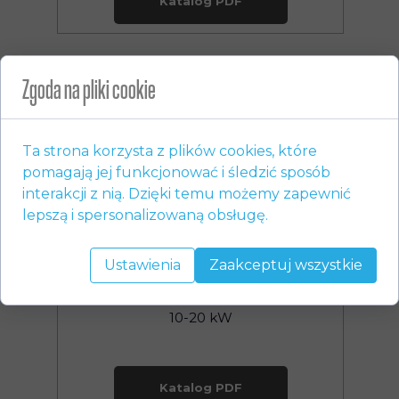
Katalog PDF
Zgoda na pliki cookie
Ta strona korzysta z plików cookies, które
pomagają jej funkcjonować i śledzić sposób
interakcji z nią. Dzięki temu możemy zapewnić
lepszą i spersonalizowaną obsługę.
Ustawienia
Zaakceptuj wszystkie
Kocioł Kostrzewa Mini Bio B NE
10-20 kW
Katalog PDF