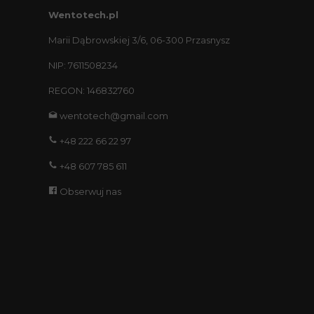
Wentotech.pl
Marii Dąbrowskiej 3/6, 06-300 Przasnysz
NIP: 7611508234
REGON: 146832760
wentotech@gmail.com
+48 222 66 22 97
+48 607 785 611
Obserwuj nas