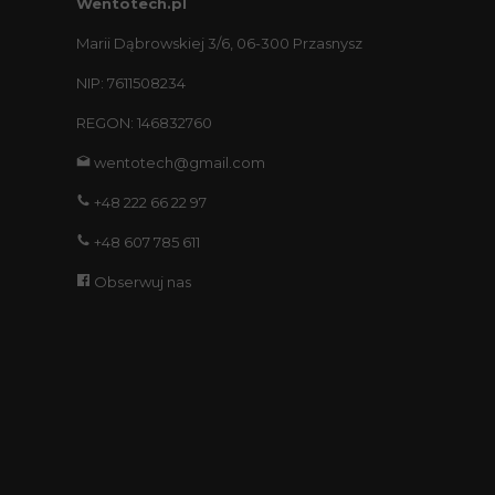
Wentotech.pl
Marii Dąbrowskiej 3/6, 06-300 Przasnysz
NIP: 7611508234
REGON: 146832760
wentotech@gmail.com
+48 222 66 22 97
+48 607 785 611
Obserwuj nas