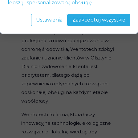
lepszą i spersonalizowaną obsługę.
w dziedzinie pomp ciepła, ale także
partnerem, który zapewnia
Ustawienia
Zaakceptuj wszystkie
kompleksowe wsparcie techniczne i
doradcze. Dzięki ich wiedzy,
profesjonalizmowi i zaangażowaniu w
ochronę środowiska, Wentotech zdobył
zaufanie i uznanie klientów w Olsztynie.
Dla nich zadowolenie klienta jest
priorytetem, dlatego dążą do
zapewnienia optymalnych rozwiązań i
doskonałej obsługi na każdym etapie
współpracy.
Wentotech to firma, która łączy
innowacyjne technologie, ekologiczne
rozwiązania i lokalną wiedzę, aby