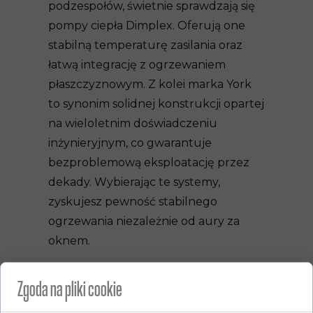
podzespołów, świetnie sprawdzają się
pompy ciepła Dimplex. Oferują one
stabilną temperaturę zasilania oraz
łatwą integrację z ogrzewaniem
płaszczyznowym. Z kolei marka York
to synonim solidnej konstrukcji opartej
na wieloletnim doświadczeniu
inżynieryjnym, co gwarantuje
bezproblemową eksploatację przez
dekady. Wybierając te systemy,
zyskujesz pewność stabilnego
ogrzewania niezależnie od aury za
oknem.
Pompy ciepła –
Zgoda na pliki cookie
doświadczeni