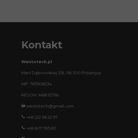
Kontakt
Wentotech.pl
Marii Dąbrowskiej 3/6, 06-300 Przasnysz
NIP: 7611508234
REGON: 146832760
wentotech@gmail.com
+48 222 66 22 97
+48 607 785 611